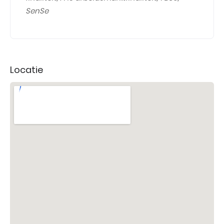
SenSe
Locatie