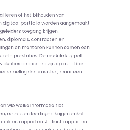
al leren of het bijhouden van
een digitaal portfolio worden aangemaakt
geleiders toegang krijgen.
n, diploma’s, contracten en
eerlingen en mentoren kunnen samen een
crete prestaties. De module koppelt
evaluaties gebaseerd zijn op meetbare
een verzameling documenten, maar een
n wie welke informatie ziet.
, ouders en leerlingen krijgen enkel
eedback en rapporten. Je kunt rapporten
kleurschema en opmaak van de school.