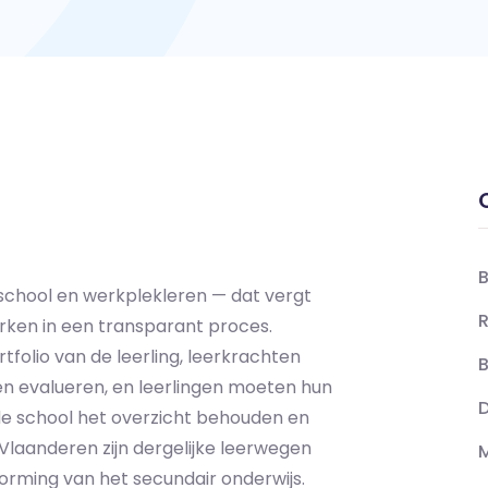
B
 school en werkplekleren — dat vergt
R
rken in een transparant proces.
folio van de leerling, leerkrachten
B
 evalueren, en leerlingen moeten hun
D
 de school het overzicht behouden en
Vlaanderen zijn dergelijke leerwegen
M
orming van het secundair onderwijs.