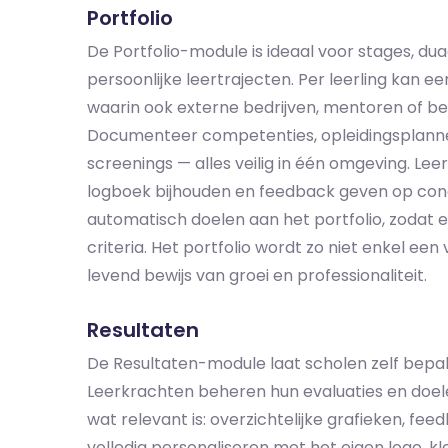
Portfolio
De Portfolio-module is ideaal voor stages, dua
persoonlijke leertrajecten. Per leerling kan 
waarin ook externe bedrijven, mentoren of be
Documenteer competenties, opleidingsplanne
screenings — alles veilig in één omgeving. L
logboek bijhouden en feedback geven op con
automatisch doelen aan het portfolio, zodat 
criteria. Het portfolio wordt zo niet enkel 
levend bewijs van groei en professionaliteit.
Resultaten
De Resultaten-module laat scholen zelf bepale
Leerkrachten beheren hun evaluaties en doelen
wat relevant is: overzichtelijke grafieken, f
volledig personaliseren met het eigen logo, 