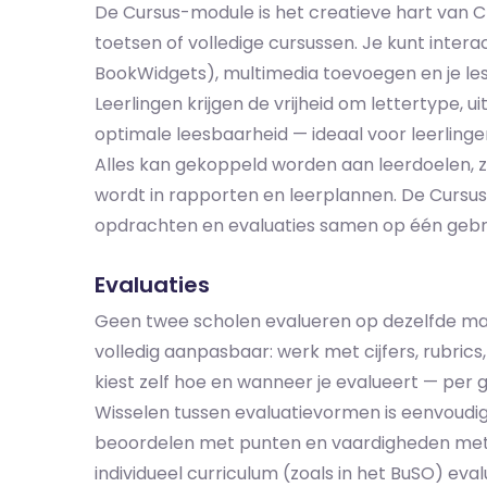
De Cursus-module is het creatieve hart van Cla
toetsen of volledige cursussen. Je kunt inter
BookWidgets), multimedia toevoegen en je le
Leerlingen krijgen de vrijheid om lettertype, u
optimale leesbaarheid — ideaal voor leerlinge
Alles kan gekoppeld worden aan leerdoelen, 
wordt in rapporten en leerplannen. De Cursus
opdrachten en evaluaties samen op één gebrui
Evaluaties
Geen twee scholen evalueren op dezelfde ma
volledig aanpasbaar: werk met cijfers, rubrics
kiest zelf hoe en wanneer je evalueert — per gr
Wisselen tussen evaluatievormen is eenvoudig,
beoordelen met punten en vaardigheden met r
individueel curriculum (zoals in het BuSO) eva