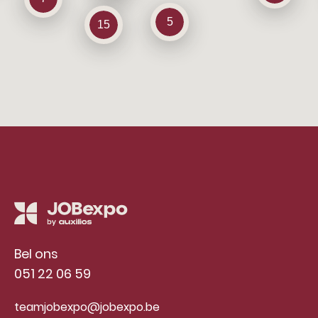
5
15
Bel ons
051 22 06 59
teamjobexpo@jobexpo.be